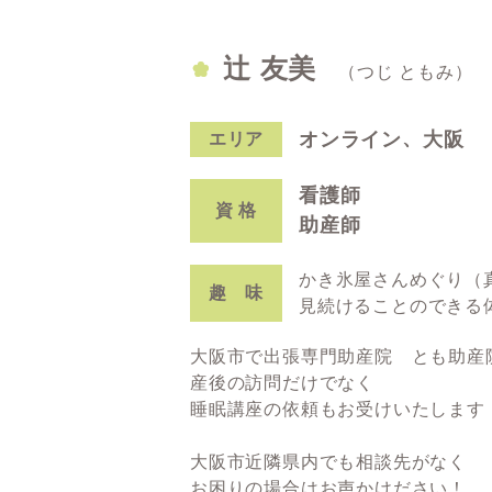
辻 友美
（つじ ともみ）
オンライン
大阪
エリア
看護師
資 格
助産師
かき氷屋さんめぐり（
趣 味
見続けることのできる
大阪市で出張専門助産院 とも助産
産後の訪問だけでなく
睡眠講座の依頼もお受けいたします
大阪市近隣県内でも相談先がなく
お困りの場合はお声かけださい！