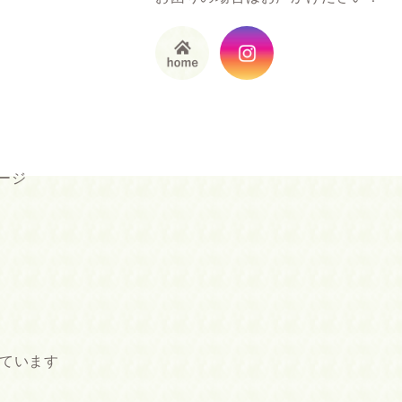
ージ
ています