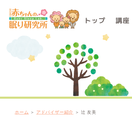
講座
トップ
ホーム
＞
アドバイザー紹介
＞
辻 友美